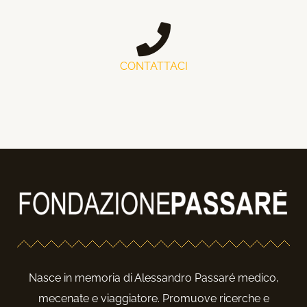
CONTATTACI
Nasce in memoria di Alessandro Passaré medico,
mecenate e viaggiatore. Promuove ricerche e