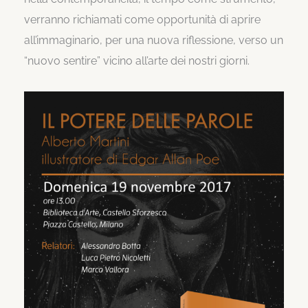
verranno richiamati come opportunità di aprire
all’immaginario, per una nuova riflessione, verso un
“nuovo sentire” vicino all’arte dei nostri giorni.