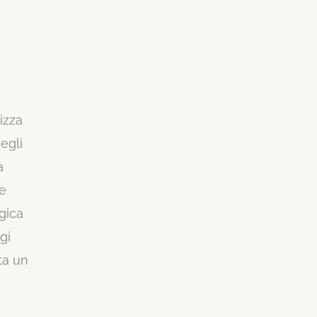
lizza
degli
a
ne
ogica
gi
ta un