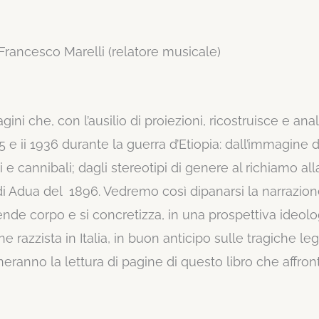
 Francesco Marelli (relatore musicale)
ini che, con l’ausilio di proiezioni, ricostruisce e ana
935 e ii 1936 durante la guerra d’Etiopia: dall’immagine 
i e cannibali; dagli stereotipi di genere al richiamo all
 di Adua del 1896. Vedremo così dipanarsi la narrazio
prende corpo e si concretizza, in una prospettiva ideol
one razzista in Italia, in buon anticipo sulle tragiche leg
anno la lettura di pagine di questo libro che affron