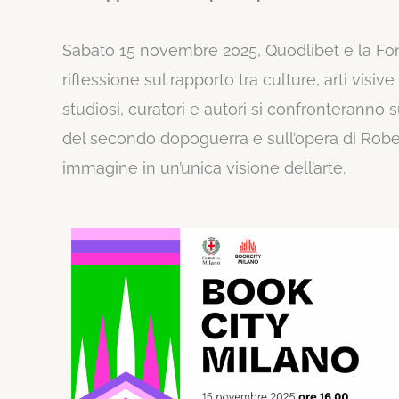
Sabato 15 novembre 2025, Quodlibet e la Fon
riflessione sul rapporto tra culture, arti visiv
studiosi, curatori e autori si confronteranno s
del secondo dopoguerra e sull’opera di Rober
immagine in un’unica visione dell’arte.