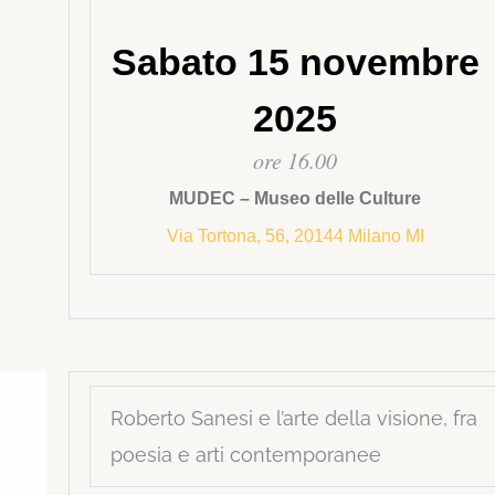
Sabato 15 novembre
2025
ore 16.00
MUDEC – Museo delle Culture
Via Tortona, 56, 20144 Milano MI
Roberto Sanesi e l’arte della visione, fra
poesia e arti contemporanee