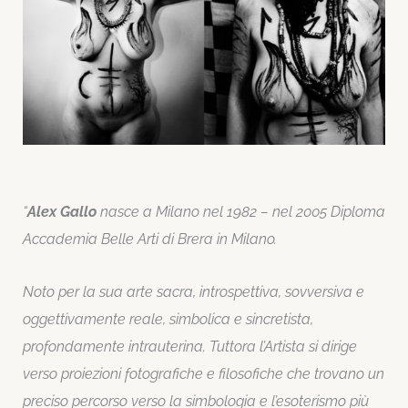
“
Alex Gallo
nasce a Milano nel 1982 – nel 2005 Diploma
Accademia Belle Arti di Brera in Milano.
Noto per la sua arte sacra, introspettiva, sovversiva e
oggettivamente reale, simbolica e sincretista,
profondamente intrauterina. Tuttora l’Artista si dirige
verso proiezioni fotografiche e filosofiche che trovano un
preciso percorso verso la simbologia e l’esoterismo più