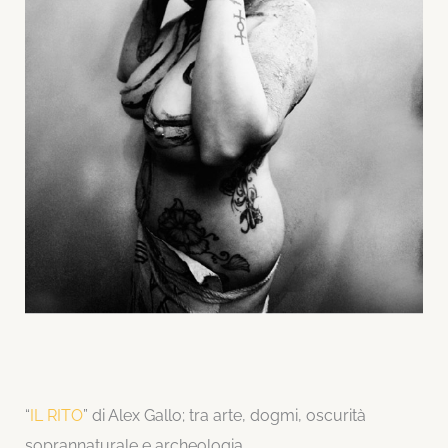
“
IL RITO
” di Alex Gallo; tra arte, dogmi, oscurità
soprannaturale e archeologia.