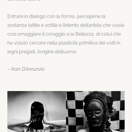
Entrare in dialogo con la forma, percepirne la
sostanza tattile e sottile è l’intento dell’artista che vuole
così omaggiare il coraggio e la Bellezza, di colui che
ha voluto cercare nella plasticità primitiva dei volti in
legni pregiati, l’origine dell’uomo.
– Rain D’Annunzio