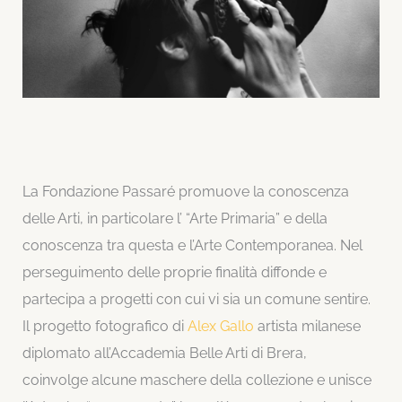
La Fondazione Passaré promuove la conoscenza
delle Arti, in particolare l’ “Arte Primaria” e della
conoscenza tra questa e l’Arte Contemporanea. Nel
perseguimento delle proprie finalità diffonde e
partecipa a progetti con cui vi sia un comune sentire.
Il progetto fotografico di
Alex Gallo
artista milanese
diplomato all’Accademia Belle Arti di Brera,
coinvolge alcune maschere della collezione e unisce