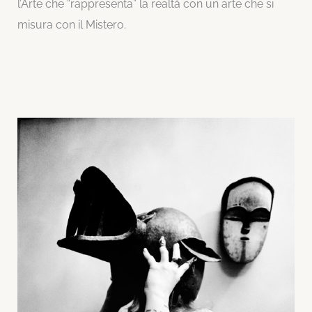
l’Arte che “rappresenta” la realtà con un arte che si
misura con il Mistero.