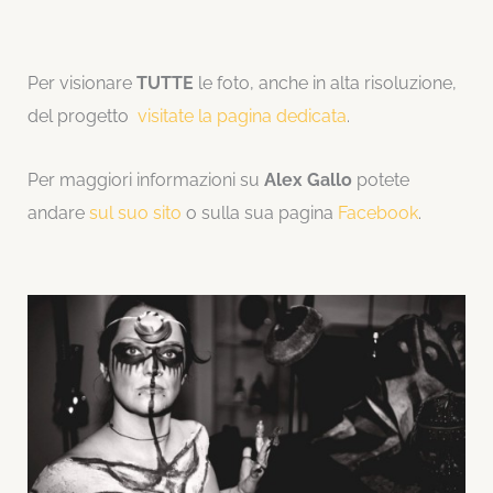
Per visionare
TUTTE
le foto, anche in alta risoluzione,
del progetto
visitate la pagina dedicata
.
Per maggiori informazioni su
Alex Gallo
potete
andare
sul suo sito
o sulla sua pagina
Facebook
.