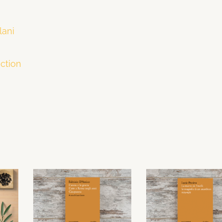
lani
uction