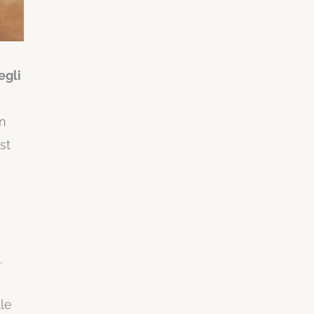
egli
in
st
.
lle