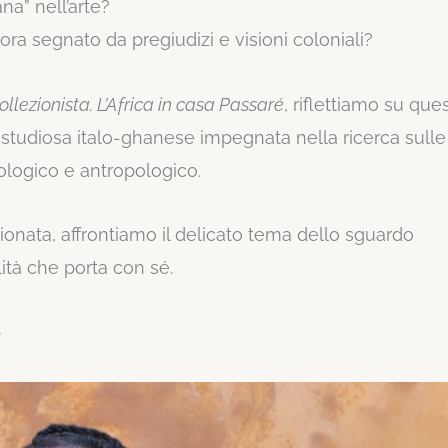
na” nell’arte?
a segnato da pregiudizi e visioni coloniali?
collezionista. L’Africa in casa Passaré
, riflettiamo su que
, studiosa italo-ghanese impegnata nella ricerca sulle
ologico e antropologico.
sionata, affrontiamo il delicato tema dello sguardo
lità che porta con sé.
e