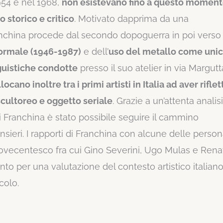
954 e nel 1968,
non esistevano fino a questo momen
 storico e critico
. Motivato dapprima da una
anchina procede dal secondo dopoguerra in poi verso
formale (1946-1987)
e dell’
uso del metallo come uni
guistiche condotte
presso il suo atelier in via Margutt
locano inoltre tra i primi artisti in Italia ad aver rifle
 scultoreo e oggetto seriale
. Grazie a un’attenta analis
ni Franchina è stato possibile seguire il cammino
ensieri. I rapporti di Franchina con alcune delle person
 novecentesco fra cui Gino Severini, Ugo Mulas e Rena
nto per una valutazione del contesto artistico italian
colo.