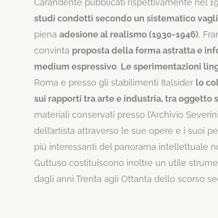
Carandente pubblicati rispettivamente nel 1
studi condotti secondo un sistematico vaglio
piena
adesione al realismo (1930-1946)
, Fr
convinta
proposta della forma astratta e in
medium espressivo
.
Le sperimentazioni lin
Roma e presso gli stabilimenti Italsider
lo col
sui rapporti tra arte e industria, tra oggetto
materiali conservati presso l’Archivio Severi
dell’artista attraverso le sue opere e i suoi p
più interessanti del panorama intellettuale
Guttuso costituiscono inoltre un utile strume
dagli anni Trenta agli Ottanta dello scorso se