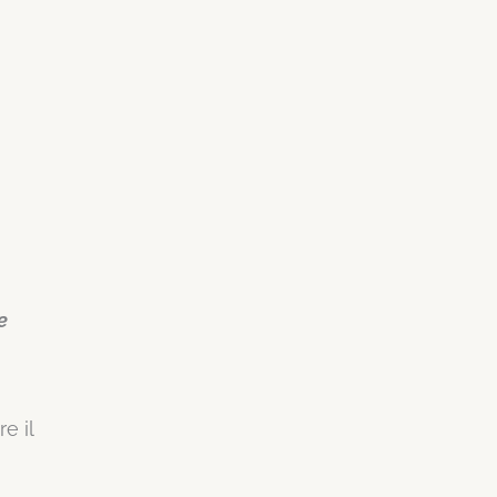
e
e il