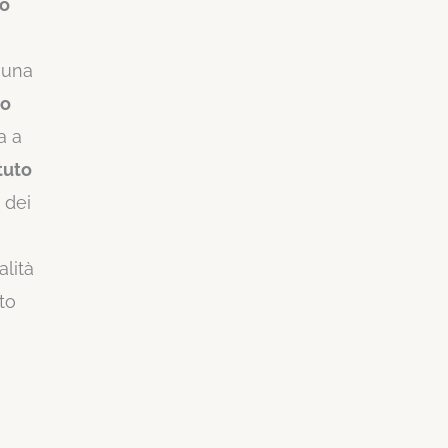
to
 una
co
a a
ttuto
i dei
alità
to
o