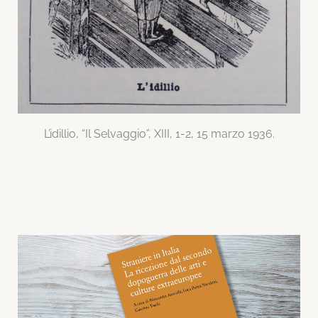
L’idillio, “Il Selvaggio”, XIII, 1-2, 15 marzo 1936.